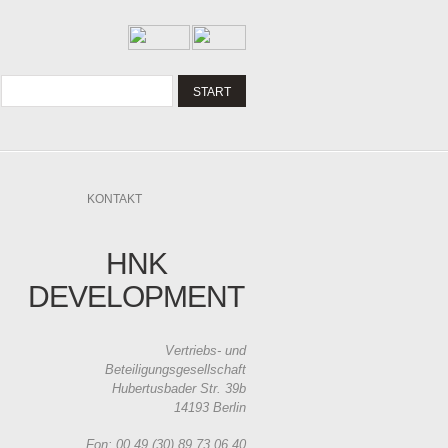
KONTAKT
HNK
DEVELOPMENT
Vertriebs- und
Beteiligungsgesellschaft
Hubertusbader Str. 39b
14193 Berlin
Fon: 00 49 (30) 89 73 06 40